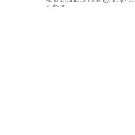
Aliansi Masyarakat Cerdas menggelar unjuk rasa
Kejaksaan…