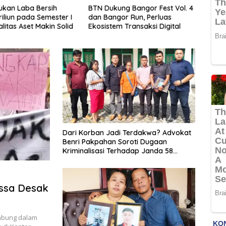
kan Laba Bersih
BTN Dukung Bangor Fest Vol. 4
Klai
riliun pada Semester I
dan Bangor Run, Perluas
Dipe
litas Aset Makin Solid
Ekosistem Transaksi Digital
Keber
Buka
Dari Korban Jadi Terdakwa? Advokat
Benri Pakpahan Soroti Dugaan
Kriminalisasi Terhadap Janda 58
Tahun di Samosir
assa Desak
abung dalam