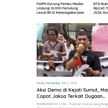
MBK Medan
PWPM Dorong Pemko Medan
BTN Buku
la Jemput Bola,
Lindungi 16.000 Pemulung
Rp2,40 T
enanganan
Lewat BPJS Ketenagakerjaan
2026, Kua
r hingga Tingkat
Viral
,
Peristiwa
Mei 5, 2026
Aksi Demo di Kejati Sumut, M
Copot Jaksa Terkait Dugaan
Perselingkuhan
RUBRIKRAKYAT.COM – Puluhan massa yang terg