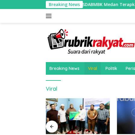
Langsung
Dinas SDABMBK Medan Terapkan Pola Jemput B
Breaking News
ke
konten
Breaking News
Viral
Politik
Peri
Viral