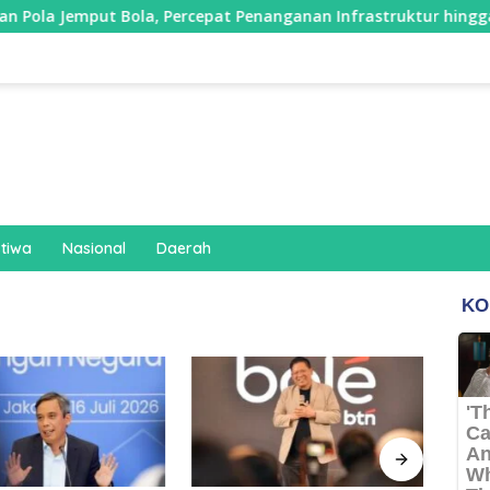
ola, Percepat Penanganan Infrastruktur hingga Tingkat Kec
stiwa
Nasional
Daerah