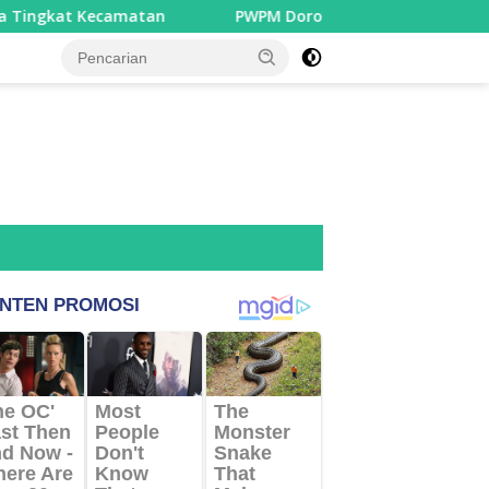
amatan
PWPM Dorong Pemko Medan Lindungi 16.000 Pem