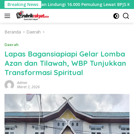
Langsung
ndungi 16.000 Pemulung Lewat BPJS Ketenagakerjaan
Breaking News
ke
konten
Beranda
Daerah
Daerah
Lapas Bagansiapiapi Gelar Lomba
Azan dan Tilawah, WBP Tunjukkan
Transformasi Spiritual
Admin
Maret 3, 2026