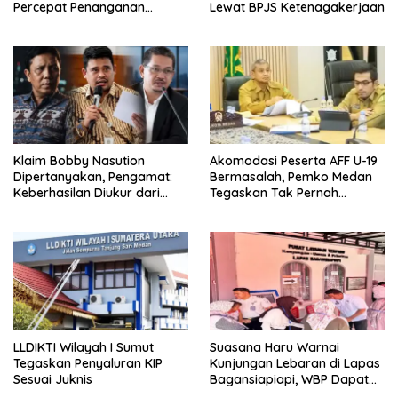
Percepat Penanganan
Lewat BPJS Ketenagakerjaan
Infrastruktur hingga Tingkat
Kecamatan
Klaim Bobby Nasution
Akomodasi Peserta AFF U-19
Dipertanyakan, Pengamat:
Bermasalah, Pemko Medan
Keberhasilan Diukur dari
Tegaskan Tak Pernah
Hasil, Bukan Siapa yang
Berkomitmen Membayar
Memulai
Hotel
LLDIKTI Wilayah I Sumut
Suasana Haru Warnai
Tegaskan Penyaluran KIP
Kunjungan Lebaran di Lapas
Sesuai Juknis
Bagansiapiapi, WBP Dapat
Dukungan Moral Keluarga