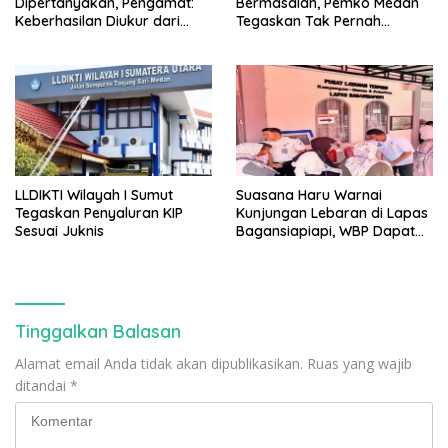
Dipertanyakan, Pengamat:
Bermasalah, Pemko Medan
Keberhasilan Diukur dari
Tegaskan Tak Pernah
Hasil, Bukan Siapa yang
Berkomitmen Membayar
Memulai
Hotel
LLDIKTI Wilayah I Sumut
Suasana Haru Warnai
Tegaskan Penyaluran KIP
Kunjungan Lebaran di Lapas
Sesuai Juknis
Bagansiapiapi, WBP Dapat
Dukungan Moral Keluarga
Tinggalkan Balasan
Alamat email Anda tidak akan dipublikasikan.
Ruas yang wajib
ditandai
*